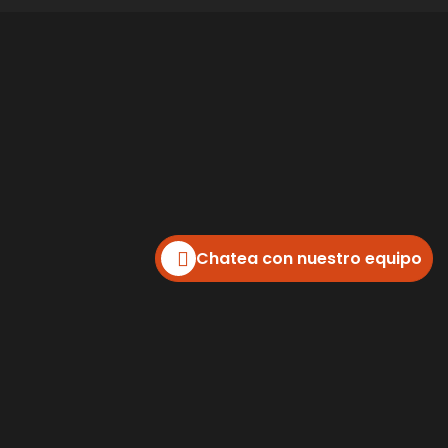
© 2025 Doctor Dario Silva R.
Todos los derechos reservados
Desarrollado por
Reinvente Mercadeo
Hecho con pasión, Para apasionados.
Política de Privacidad
Chatea con nuestro equipo