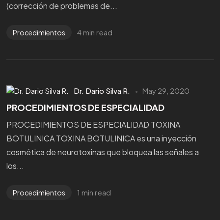
(corrección de problemas de...
4 min read
Procedimientos
Dr. Dario Silva R.
May 29, 2020
PROCEDIMIENTOS DE ESPECIALIDAD
PROCEDIMIENTOS DE ESPECIALIDAD TOXINA
BOTULINICA TOXINA BOTULINICA es una inyección
cosmética de neurotoxinas que bloquea las señales a
Quieres dar el
los...
SIGUIENTE PASO?
1 min read
Procedimientos
Agéndate aquí