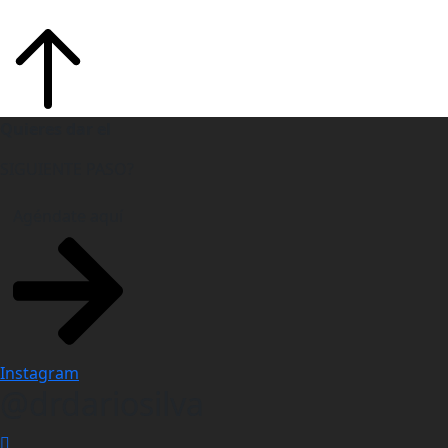
Quieres dar el
SIGUIENTE PASO?
Agéndate aquí
Instagram
@drdariosilva