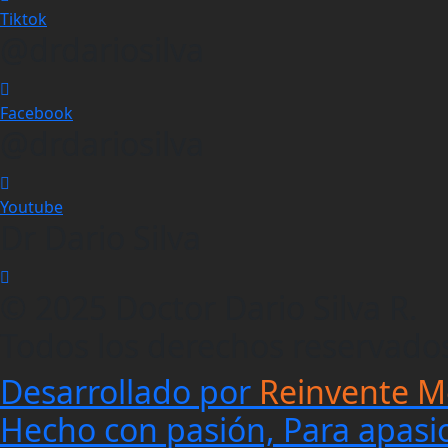
Tiktok
@drdariosilva
Facebook
@drdariosilva
Youtube
Dr Dario Silva
© 2025 Doctor Dario Silva R.
Todos los derechos reservado
Desarrollado por
Reinvente M
Hecho con pasión, Para apasi