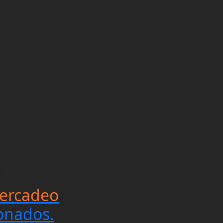
s
ercadeo
onados.